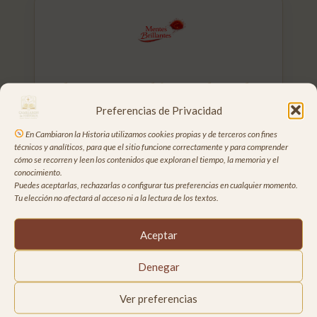
Ideas que cambiaron el rumbo
Preferencias de Privacidad
Personas que pensaron distinto…
y cambiaron lo que parecía inevitable.
En Cambiaron la Historia utilizamos cookies propias y de terceros con fines
técnicos y analíticos, para que el sitio funcione correctamente y para comprender
cómo se recorren y leen los contenidos que exploran el tiempo, la memoria y el
conocimiento.
Puedes aceptarlas, rechazarlas o configurar tus preferencias en cualquier momento.
Tu elección no afectará al acceso ni a la lectura de los textos.
Aceptar
Más allá de la Tierra
Denegar
Del origen del todo a los viajes más allá de la
Tierra.
Ver preferencias
Donde la ciencia se encuentra con el asombro.