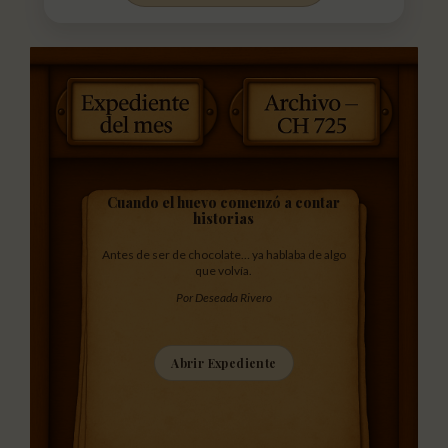
Cuando el huevo comenzó a contar
historias
Antes de ser de chocolate… ya hablaba de algo
que volvía.
Por Deseada Rivero
Abrir Expediente