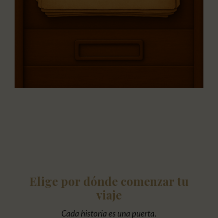
Elige por dónde comenzar tu
viaje
Cada historia es una puerta.