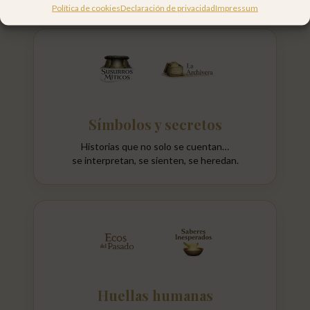
Política de cookies
Declaración de privacidad
Impressum
Símbolos y secretos
Historias que no solo se cuentan…
se interpretan, se sienten, se heredan.
Huellas humanas