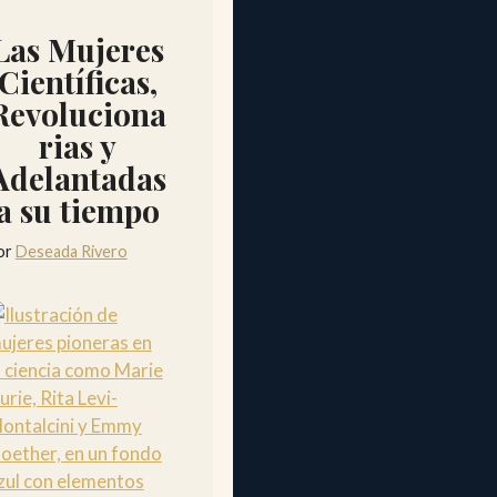
Las Mujeres
Científicas,
Revoluciona
rias y
Adelantadas
a su tiempo
or
Deseada Rivero