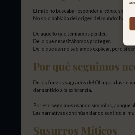
afec
El mito no buscaba responder al
cómo
, sino al
No solo hablaba del origen del mundo: hablab
De aquello que temíamos perder.
De lo que necesitábamos proteger.
De lo que aún no sabíamos explicar, pero sí sen
Por qué seguimos ne
De los fuegos sagrados del Olimpo a las selvas
dar sentido a la existencia.
Por eso seguimos usando símbolos, aunque a
Las narrativas continúan dando sentido al mu
Susurros Míticos