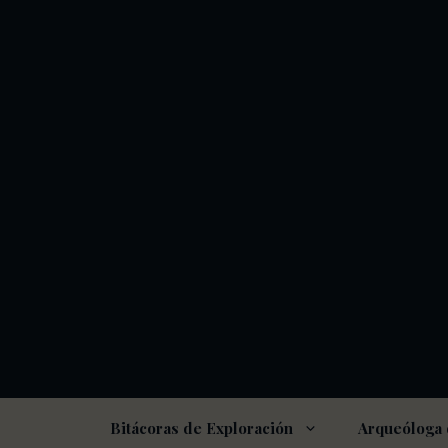
Saltar
al
contenido
Bitácoras de Exploración
Arqueóloga 