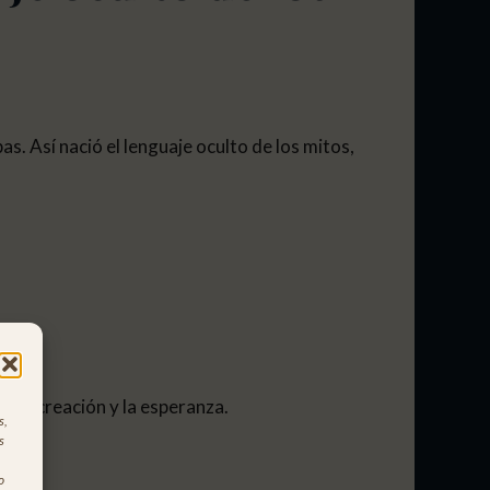
. Así nació el lenguaje oculto de los mitos,
, la creación y la esperanza.
s,
s
o