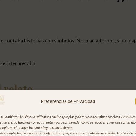
o contaba historias con símbolos. No eran adornos, sino mapas
se interpretaba.
l relato
Preferencias de Privacidad
no explicó el mundo a través del mito.
uaje simbólico capaz de nombrar el miedo, el deseo, la muerte
En Cambiaron la Historia utilizamos cookies propias y de terceros con fines técnicos y analítico
a que el sitio funcione correctamente y para comprender cómo se recorren y leen los contenido
el mito como espejo
 exploran el tiempo, la memoria y el conocimiento.
des aceptarlas, rechazarlas o configurar tus preferencias en cualquier momento. Tu elección n