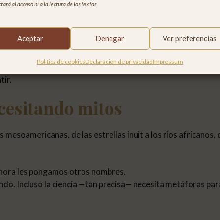
tará al acceso ni a la lectura de los textos.
por qué
.
a de nosotros.
Aceptar
Denegar
Ver preferencias
Política de cookies
Declaración de privacidad
Impressum
tir.
cesitando mitos
 mesoamericanas, de las estrellas inuit a los ríos africanos,
hora les pongamos otros nombres.
ndo. Incluso la ciencia —tan precisa— necesita metáforas pa