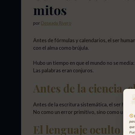
mitos
por
Deseada Rivero
Antes de fórmulas y calendarios, el ser human
con el alma como brújula.
Hubo un tiempo en que el mundo no se medía: 
Las palabras eran conjuros.
Antes de la ciencia, e
Antes de la escritura sistemática, el ser huma
No como un error primitivo, sino como un leng
par
El lenguaje oculto d
que
Pue