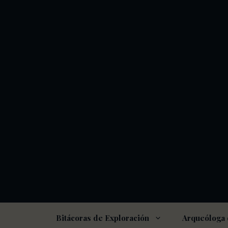
Saltar
al
contenido
Bitácoras de Exploración
Arqueóloga 