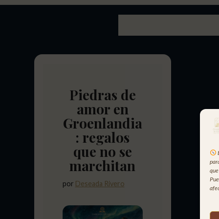
Piedras de
amor en
Groenlandia
: regalos
que no se
marchitan
par
que
Pue
por
Deseada Rivero
afec