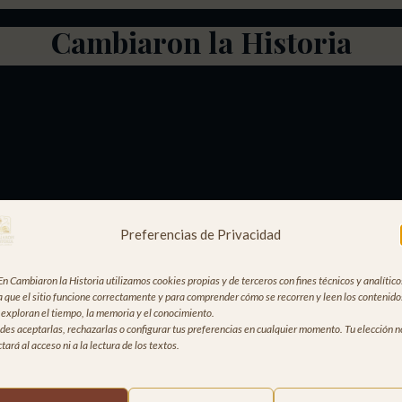
Cambiaron la Historia
Preferencias de Privacidad
En Cambiaron la Historia utilizamos cookies propias y de terceros con fines técnicos y analítico
a que el sitio funcione correctamente y para comprender cómo se recorren y leen los contenido
 exploran el tiempo, la memoria y el conocimiento.
des aceptarlas, rechazarlas o configurar tus preferencias en cualquier momento. Tu elección n
tará al acceso ni a la lectura de los textos.